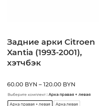
Задние арки Citroen
Xantia (1993-2001),
хэтчбэк
60.00
BYN
–
120.00
BYN
Выберите комплект
: Арка правая + левая
Арка правая + левая
Арка левая