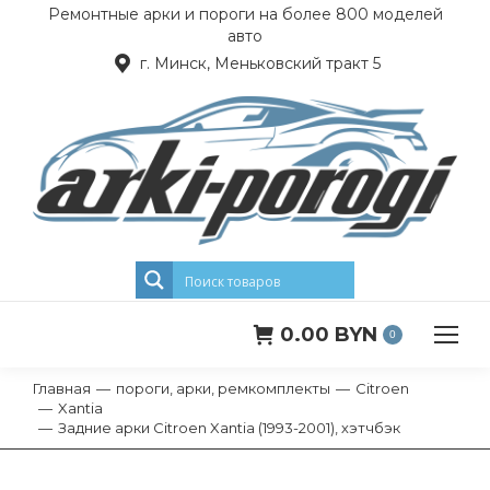
Ремонтные арки и пороги на более 800 моделей
авто
г. Минск, Меньковский тракт 5
0.00
BYN
0
Главная
пороги, арки, ремкомплекты
Citroen
Вы здесь:
Xantia
Задние арки Citroen Xantia (1993-2001), хэтчбэк